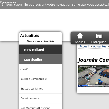
Connexion
Information :
En poursuivant votre navigation sur le site, vous acceptez l
Actualités
Toutes les actualités
Accueil
Entreprise
Accueil
Actualités
New Holland
Journée Co
Moissonneuse-batteuse - La
Marchadier
CR10 de New Holland explose
son débit de récolte
covid-19
Connectivité - Une seule appli
Journée Commerciale
Case IH et New Holland pour
gérer sa flotte même en zone
blanche
Brassac Les Mines
Économie - Les charrues New
Début de semis
Holland, c’est fini
Nos Marques d'Enseigne