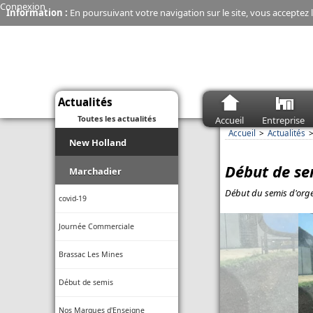
Connexion
Information :
En poursuivant votre navigation sur le site, vous acceptez l
Actualités
Toutes les actualités
Accueil
Entreprise
Accueil
Actualités
New Holland
Début de se
Moissonneuse-batteuse - La
Marchadier
CR10 de New Holland explose
son débit de récolte
Début du semis d'orge,
covid-19
Connectivité - Une seule appli
Journée Commerciale
Case IH et New Holland pour
gérer sa flotte même en zone
blanche
Brassac Les Mines
Économie - Les charrues New
Début de semis
Holland, c’est fini
Nos Marques d'Enseigne