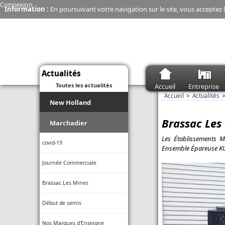
Connexion
Information :
En poursuivant votre navigation sur le site, vous acceptez l
Actualités
Toutes les actualités
Accueil
Entreprise
Accueil
Actualités
New Holland
Brassac Les
Moissonneuse-batteuse - La
Marchadier
CR10 de New Holland explose
son débit de récolte
Les Établissements M
covid-19
Ensemble Épareuse KU
Connectivité - Une seule appli
Journée Commerciale
Case IH et New Holland pour
gérer sa flotte même en zone
blanche
Brassac Les Mines
Économie - Les charrues New
Début de semis
Holland, c’est fini
Nos Marques d'Enseigne