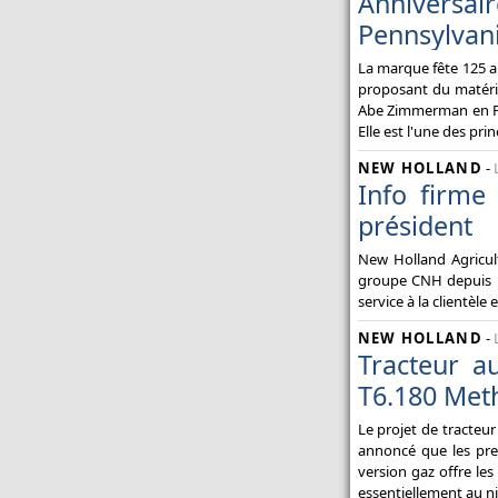
Anniversair
Pennsylvani
La marque fête 125 an
proposant du matérie
Abe Zimmerman en Pe
Elle est l'une des pri
NEW HOLLAND
-
Info firme
président
New Holland Agricult
groupe CNH depuis 18
service à la clientèle 
NEW HOLLAND
-
Tracteur a
T6.180 Met
Le projet de tracteu
annoncé que les pre
version gaz offre le
essentiellement au n