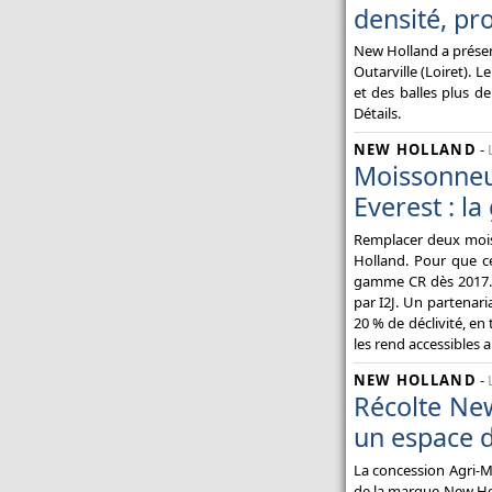
densité, pro
New Holland a présen
Outarville (Loiret). 
et des balles plus de
Détails.
NEW HOLLAND
-
Moissonneu
Everest : l
Remplacer deux mois
Holland. Pour que ce
gamme CR dès 2017. 
par I2J. Un partenar
20 % de déclivité, en
les rend accessibles a
NEW HOLLAND
-
Récolte Ne
un espace d
La concession Agri-M
de la marque New Hol