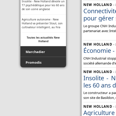
Insolite - New Holland dévoile un
NEW HOLLAND
-
T7 psychédélique pour les 60 ans
Connectivi
de son usine anglaise
pour gérer 
Agriculture autonome - New
Holland va présenter Stout, son
Le groupe CNH Indust
cultivateur intelligent, au Fira
partenariat avec Inte
Toutes les actualités New
Holland
NEW HOLLAND
-
Économie - 
Marchadier
CNH Industrial stopp
covid-19
Promodis
société allemande d’
NEW HOLLAND
-
Journée Commerciale
Film - Ficelle - Filet - Conseil du
Insolite -
Pro
Brassac Les Mines
les 60 ans 
Luda.Farm - Une seule caméra
de recul pour tous vos engins
Le constructeur a pa
Début de semis
agricoles !
son site de Basildon,
Nos Marques d'Enseigne
Indice de protection - Tableau
NEW HOLLAND
-
des indices
Agricultur
Toutes les actualités Marchadier