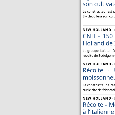
son cultivat
Normes ISO des buses -
Informations techniques des
buses
Le constructeur est p
Il y dévoilera son cul
Un semoir rapide pour les
itinéraires simplifiés - Semoir
rapide : Kuhn dévoile l'Espro
NEW HOLLAND
-
CNH - 150 
Toutes les actualités Promodis
Holland de
Le groupe italo-amér
récolte de Zedelgem (
NEW HOLLAND
-
Récolte -
moissonneu
Le constructeur a ré
sur le site de fabrica
NEW HOLLAND
-
Récolte - 
à l’italienne