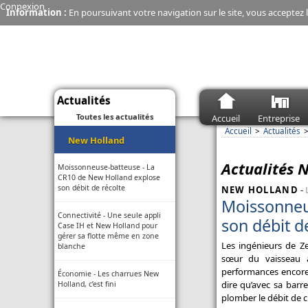
Connexion
Information :
En poursuivant votre navigation sur le site, vous acceptez l
Actualités
Toutes les actualités
Accueil
Entreprise
Accueil
Actualités
New Holland
Actualités 
Moissonneuse-batteuse - La
CR10 de New Holland explose
son débit de récolte
NEW HOLLAND
-
Moissonneu
Connectivité - Une seule appli
son débit d
Case IH et New Holland pour
gérer sa flotte même en zone
Les ingénieurs de Z
blanche
sœur du vaisseau 
performances encore
Économie - Les charrues New
dire qu’avec sa barr
Holland, c’est fini
plomber le débit de 