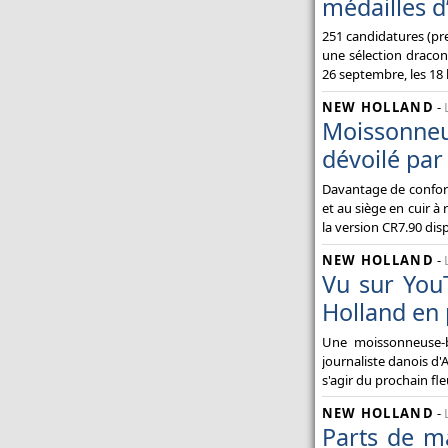
médailles d
251 candidatures (pre
une sélection draconi
26 septembre, les 18
NEW HOLLAND
-
Moissonneu
dévoilé pa
Davantage de confort
et au siège en cuir à 
la version CR7.90 dis
NEW HOLLAND
-
Vu sur You
Holland en 
Une moissonneuse-b
journaliste danois d'A
s'agir du prochain f
NEW HOLLAND
-
Parts de ma