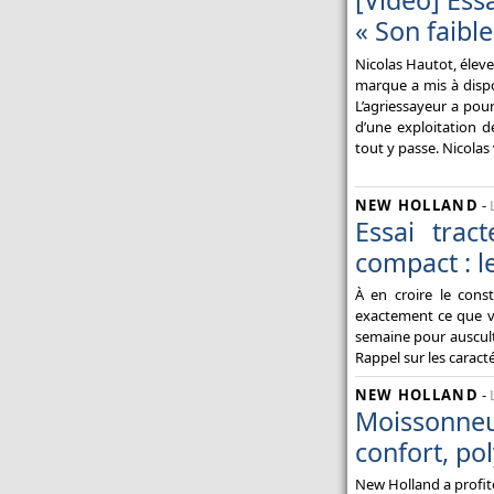
[Vidéo] Ess
« Son faible
Nicolas Hautot, élev
marque a mis à disp
L’agriessayeur a pour
d’une exploitation d
tout y passe. Nicolas
NEW HOLLAND
-
Essai trac
compact : le
À en croire le const
exactement ce que va
semaine pour auscult
Rappel sur les caract
NEW HOLLAND
-
Moissonne
confort, po
New Holland a profité