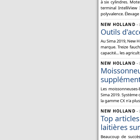
à six cylindres. Mot
terminal IntelliView
polyvalence. Élevage o
NEW HOLLAND
-
Outils d'a
Au Sima 2019, New Ho
marque. Treize fauch
capacité... les agricul
NEW HOLLAND
-
Moissonn
supplément
Les moissonneuses-b
Sima 2019. Système de
la gamme CX n'a plus 
NEW HOLLAND
-
Top article
laitières su
Beaucoup de succè