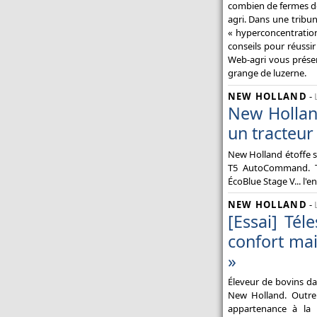
combien de fermes de 
agri. Dans une tribu
« hyperconcentration 
conseils pour réussir
Web-agri vous présen
grange de luzerne.
NEW HOLLAND
-
New Hollan
un tracteur 
New Holland étoffe 
T5 AutoCommand. Tr
ÉcoBlue Stage V... l'e
NEW HOLLAND
-
[Essai] Té
confort mai
»
Éleveur de bovins da
New Holland. Outre
appartenance à la fa