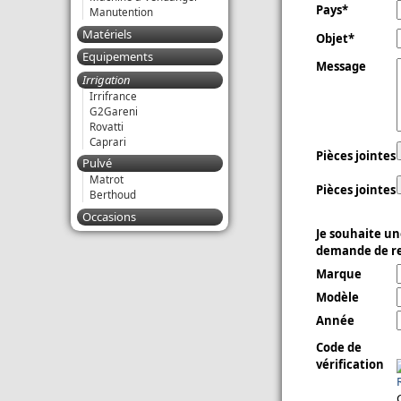
Pays
Manutention
Matériels
Objet
Equipements
Message
Irrigation
Irrifrance
G2Gareni
Rovatti
Caprari
Pièces jointes
Pulvé
Matrot
Pièces jointes
Berthoud
Occasions
Je souhaite un
demande de re
Marque
Modèle
Année
Code de
vérification