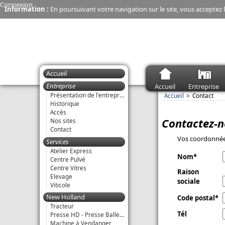
Connexion
Information :
En poursuivant votre navigation sur le site, vous acceptez l
Accueil
Entreprise
Accueil
Entreprise
Présentation de l'entreprise Marchadier
Accueil
Contact
Historique
Accès
Contactez-n
Nos sites
Contact
Vos coordonné
Services
Atelier Express
Nom
Centre Pulvé
Centre Vitres
Raison
Elevage
sociale
Viticole
New Holland
Code postal
Tracteur
Tél
Presse HD - Presse Balle Ronde
Machine à Vendanger