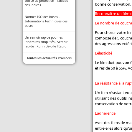
Indice de protection - Tableau
Insolite - New Holland dévoile un
bonne conservation, 
des indices
T7 psychédélique pour les 60 ans
de son usine anglaise
Toutes les actualités Marchadier
Reconnaître un film 
Normes ISO des buses -
Informations techniques des
Agriculture autonome - New
Le nombre de couch
buses
Holland va présenter Stout, son
cultivateur intelligent, au Fira
Pour choisir votre fil
Un semoir rapide pour les
compose de 5 couches
itinéraires simplifiés - Semoir
Toutes les actualités New
des agressions extéri
rapide : Kuhn dévoile l'Espro
Holland
L’élasticité
Toutes les actualités Promodis
Le film doit pouvoir 
étirés de 50 à 55%. V
La résistance à la ru
Un film résistant vou
utilisant des outils 
conservation de votre 
L’adhérence
Avec des films de mauv
entre-elles alors qu’u