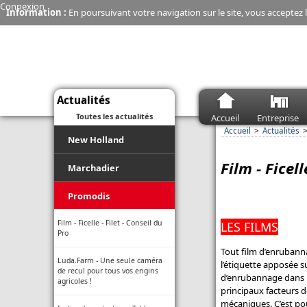
Connexion
Information :
En poursuivant votre navigation sur le site, vous acceptez l
Actualités
Toutes les actualités
Accueil
Entreprise
Accueil
Actualités
New Holland
Film - Ficell
Moissonneuse-batteuse - La
Marchadier
CR10 de New Holland explose
son débit de récolte
covid-19
Promodis
Connectivité - Une seule appli
Journée Commerciale
Film - Ficelle - Filet - Conseil du
LES FILMS
Case IH et New Holland pour
Pro
gérer sa flotte même en zone
blanche
Brassac Les Mines
Tout film d’enrubanna
Luda.Farm - Une seule caméra
l’étiquette apposée su
de recul pour tous vos engins
Économie - Les charrues New
d’enrubannage dans l
Début de semis
agricoles !
Holland, c’est fini
principaux facteurs d
mécaniques. C’est pou
Nos Marques d'Enseigne